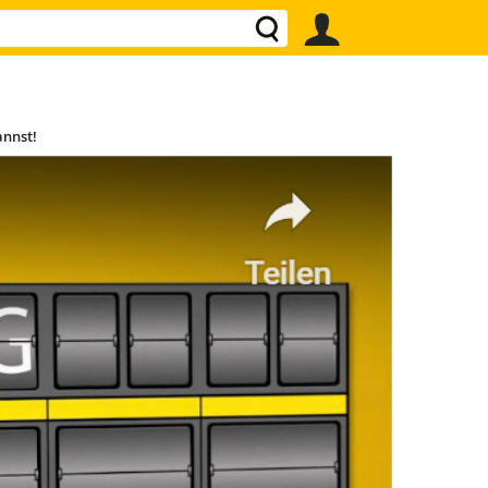
annst!