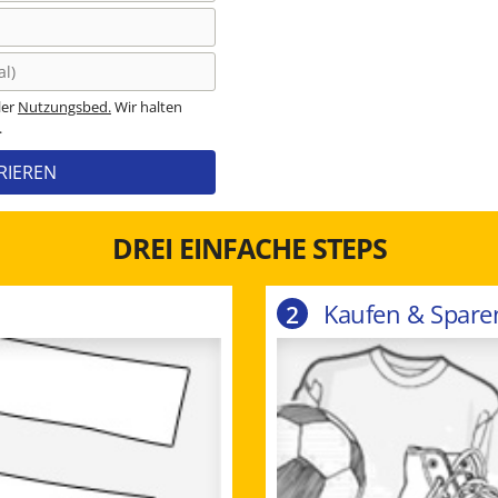
ler
Nutzungsbed.
Wir halten
.
RIEREN
DREI EINFACHE STEPS
Kaufen & Spare
2