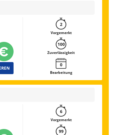
2
Vorgemerkt
100
Zuverlässigkeit
0
EREN
Bearbeitung
6
Vorgemerkt
99